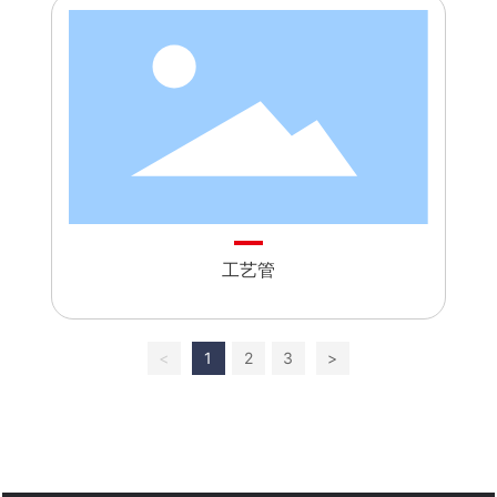
工艺管
<
1
2
3
>